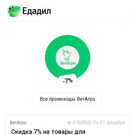
-7%
Все промокоды ВетАгро
37609
По 31 декабря
ВетАгро
Скидка 7% на товары для