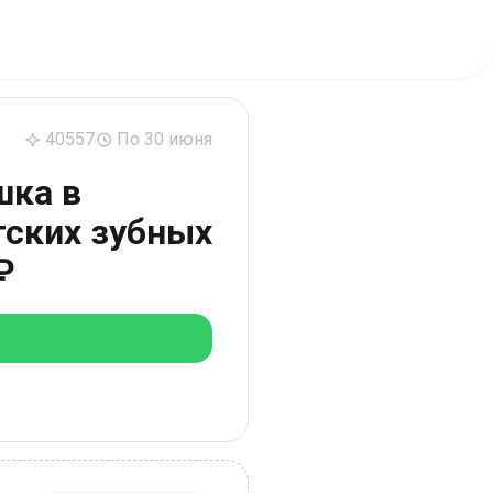
40557
По 30 июня
шка в
тских зубных
₽