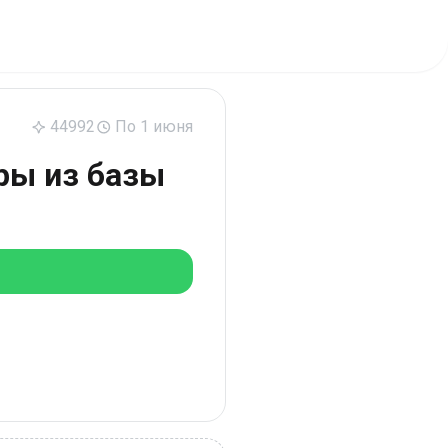
44992
По 1 июня
ры из базы