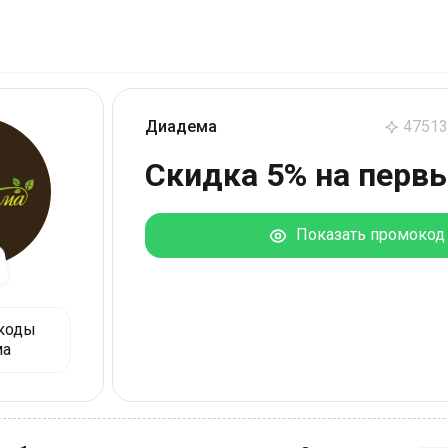
Диадема
47513
Скидка 5% на перв
Показать промокод
коды
ма