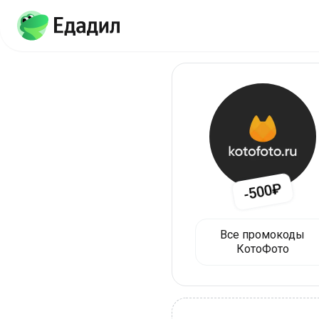
-500₽
Все промокоды
КотоФото