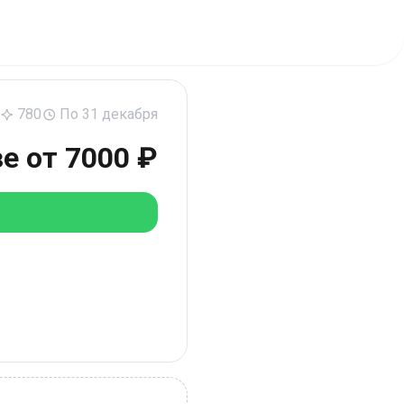
780
По 31 декабря
е от 7000 ₽