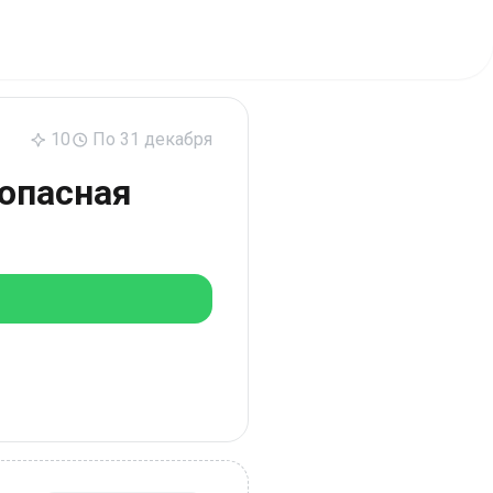
10
По 31 декабря
зопасная