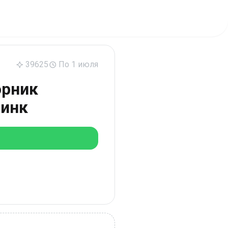
39625
По 1 июля
орник
синк