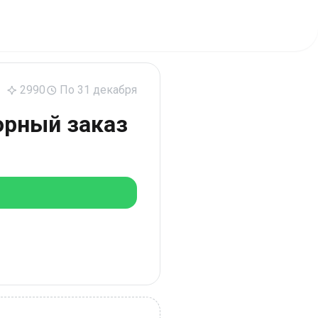
2990
По 31 декабря
орный заказ