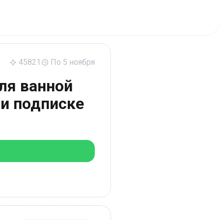
45821
По 5 ноября
ля ванной
и подписке