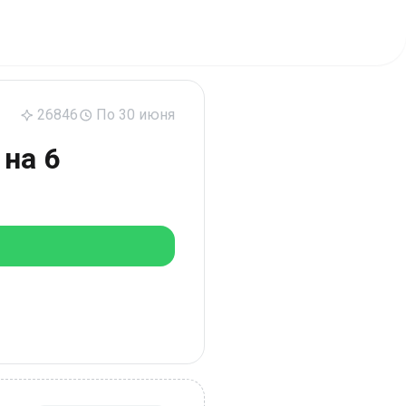
26846
По 30 июня
 на 6