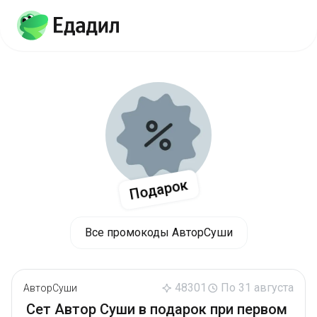
Подарок
Все промокоды АвторСуши
48301
По 31 августа
АвторСуши
Сет Автор Суши в подарок при первом