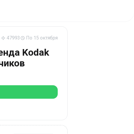
47993
По 15 октября
енда Kodak
чиков