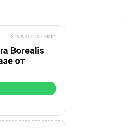
49393
По 3 июня
a Borealis
азе от