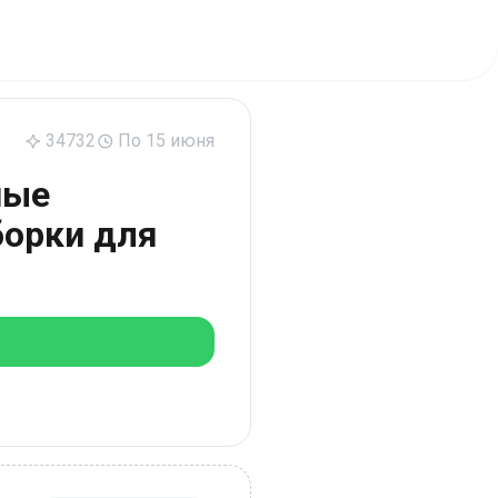
34732
По 15 июня
ные
борки для