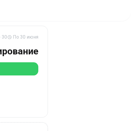
30
По 30 июня
ирование