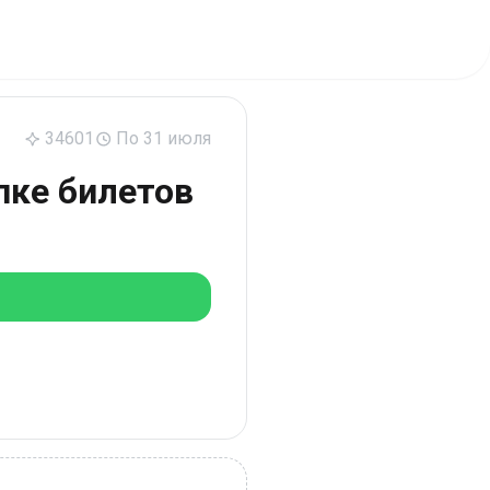
34601
По 31 июля
пке билетов