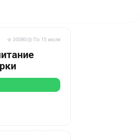
30080
По 15 июля
питание
орки