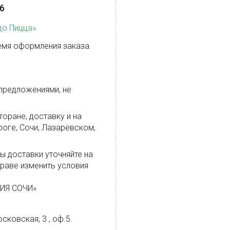
26
о Пицца».
емя оформления заказа.
цпредложениями, не
торане, доставку и на
оге, Сочи, Лазаревском,
ы доставки уточняйте на
праве изменить условия
НИЯ СОЧИ»
сковская, 3 , оф.5.