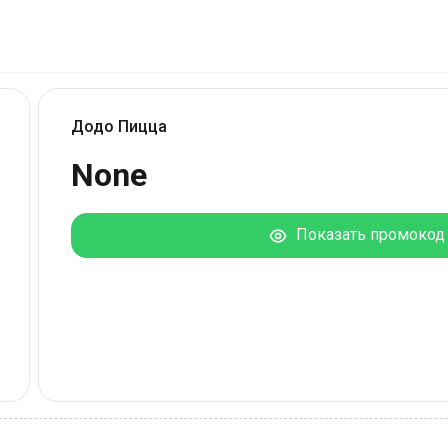
Додо Пицца
None
Показать промокод