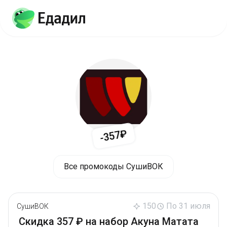
-357₽
Все промокоды СушиВОК
150
По 31 июля
СушиВОК
Скидка 357 ₽ на набор Акуна Матата