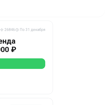
26846
По 31 декабря
енда
000 ₽