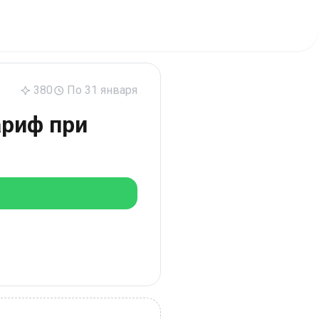
380
По 31 января
ариф при