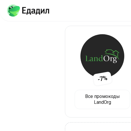
-7%
Все промокоды
LandOrg