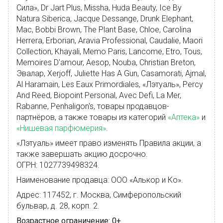
Сила», Dr Jart Plus, Missha, Huda Beauty, Ice By
Natura Siberica, Jacque Dessange, Drunk Elephant,
Mac, Bobbi Brown, The Plant Base, Chloe, Carolina
Herrera, Erborian, Aravia Professional, Caudalie, Maori
Collection, Khayali, Memo Paris, Lancome, Etro, Tous,
Memoires D'amour, Aesop, Nouba, Christian Breton,
Эвалар, Xerjoff, Juliette Has A Gun, Casamorati, Ajmal,
Al Haramain, Les Eaux Primordiales, «Лэтуаль», Percy
And Reed, Biopoint Personal, Avec Defi, La Mer,
Rabanne, Penhaligon's, товары продавцов-
партнёров, а также товары из категорий
«Аптека»
и
«Нишевая парфюмерия»
.
«Лэтуаль» имеет право изменять Правила акции, а
также завершать акцию досрочно.
ОГРН: 1027739498324.
Наименование продавца: ООО «Алькор и Ко».
Адрес: 117452, г. Москва, Симферопольский
бульвар, д. 28, корп. 2.
Возрастное ограничение: 0+.